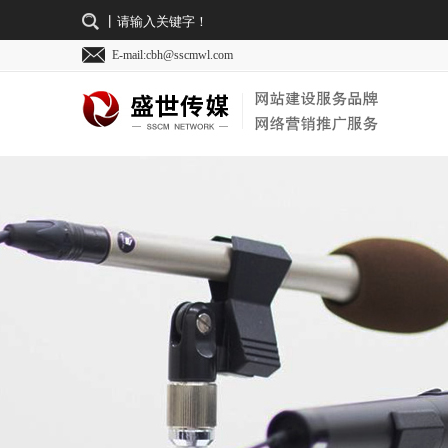
E-mail:cbh@sscmwl.com