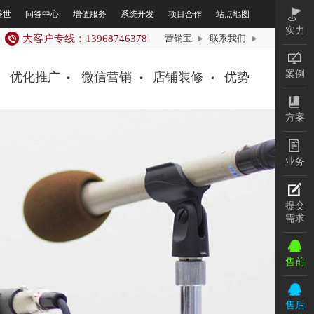
盛世
问答中心
增值服务
系统开发
项目合作
站点地图
实力
大客户专线：13968746378
营销宝
联系我们
案例
优化推广
微信营销
店铺装修
优势
方案
业务
提交
需求
售前
售后