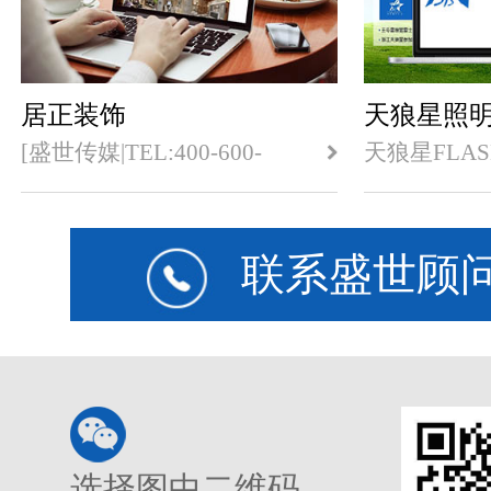
居正装饰
天狼星照
[盛世传媒|TEL:400-600-
天狼星FLA
6240]是乐清专业的企业网
站,网站创建于
站建设,乐清网站制作,乐清
把所有的产
网页设计公司,专注于官网建
部用视频方
设,营销型网站建设,SEO优
赏的理念,
联系盛世顾
化推广服务,一直为用户提供
气的天狼星
超期望值的网络用户体验,期
待与更多的乐清公司企业合
作!
选择图中二维码