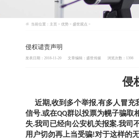
当前位置：
主页
>
优势
>
盛世观点
>
侵权谴责声明
发表日期：2018-11-20
文章编辑：盛世传媒
浏览次数：1398
侵
近期
,
收到多个举报
有多人冒充
,
信
号
或在
群以投票为幌子骗取
.
QQ
失
我司已经向公安机关报案
我司
.
.
用户切勿再上当受骗
对于这样的
!