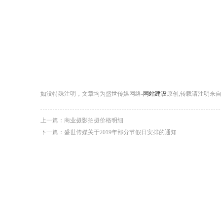
如没特殊注明，文章均为盛世传媒网络-
网站建设
原创,转载请注明来自http:/
上一篇：
商业摄影拍摄价格明细
下一篇：
盛世传媒关于2019年部分节假日安排的通知