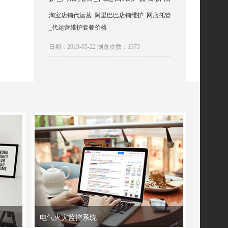
淘宝店铺代运营_阿里巴巴店铺维护_网店托管
_代运营维护套餐价格
日期：2019-05-22 浏览次数：1373
电气火灾监控系统
双电源S