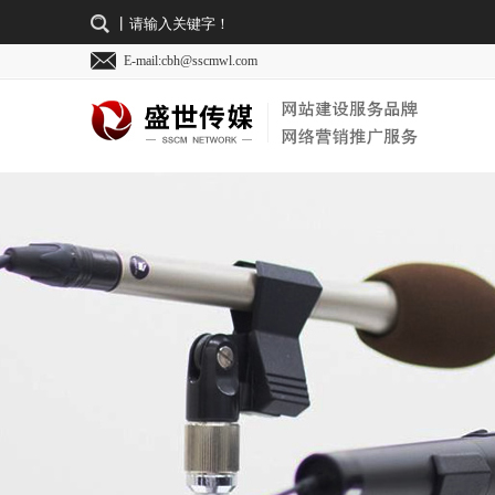
E-mail:cbh@sscmwl.com