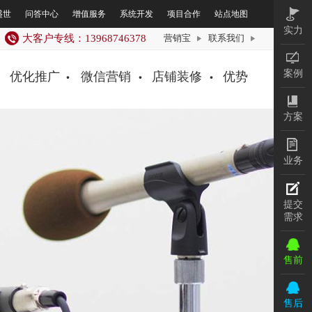
盛世
问答中心
增值服务
系统开发
项目合作
站点地图
实力
大客户专线：13968746378
营销宝
联系我们
案例
优化推广
微信营销
店铺装修
优势
方案
业务
提交
需求
售前
售后