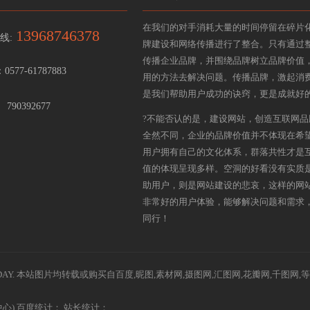
在我们的对手消耗大量的时间停留在碎片
13968746378
线:
牌建设和网络传播进行了整合。只有通过
传播企业品牌，并围绕品牌树立品牌价值
：0577-61787883
用的方法去解决问题。传播品牌，激起消
是我们帮助用户成功的诀窍，更是成就好
：
790392677
?不能否认的是，建设网站，创造互联网
全然不同，企业的品牌价值并不体现在希
用户拥有自己的文化体系，群落共性才是
值的体现呈现多样。空洞的好看没有实质
助用户，则是网站建设的悲哀，这样的网
非常好的用户体验，能够解决问题和需求
同行！
CHINAHEYDAY. 本站图片均转载或购买自百度,昵图,素材网,摄图网,汇图网,花瓣网
心) 百度统计：
站长统计：