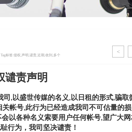
<
Tag标签:侵权,声明,谴责,近期,收到,多个
权谴责声明
我司
以盛世传媒的名义
以日租的形式
骗取
,
,
,
相关帐号
此行为已经造成我司不可估量的损
,
不会以各种名义索要用户任何帐号
望广大网
,
无耻行为，我司坚决谴责！