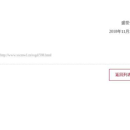
盛世
2018
年
月
11
/www.sscmwl.cn/ssgd/598.html
返回列