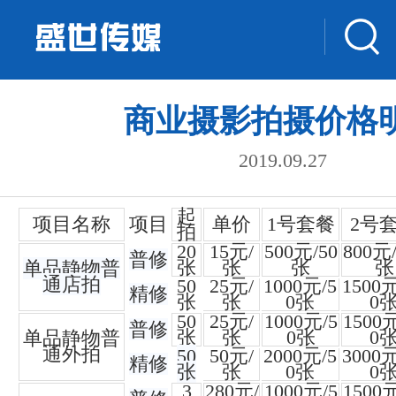
商业摄影拍摄价格
2019.09.27
起
项目名称
项目
单价
1号套餐
2号
拍
20
15元/
500元/50
800元/
普修
张
张
张
张
单品静物普
通店拍
50
25元/
1000元/5
1500元
精修
张
张
0张
0
50
25元/
1000元/5
1500元
普修
张
张
0张
0
单品静物普
通外拍
50
50元/
2000元/5
3000元
精修
张
张
0张
0
3
280元/
1000元/5
1500元