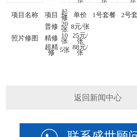
起
项目名称
项目
单价
1号套餐
2号
修
20
普修
8元/张
张
10
25元/
照片修图
精修
张
张
超精
88元/
5张
修
张
返回新闻中心
联系盛世顾