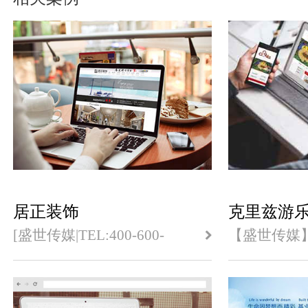
居正装饰
克里兹游
[盛世传媒|TEL:400-600-
【盛世传媒
6240]是乐清专业的企业网
业公司专业
站建设,乐清网站制作,乐清
案,还提供
网页设计公司,专注于官网建
装修服务与
设,营销型网站建设,SEO优
案.TEL:139