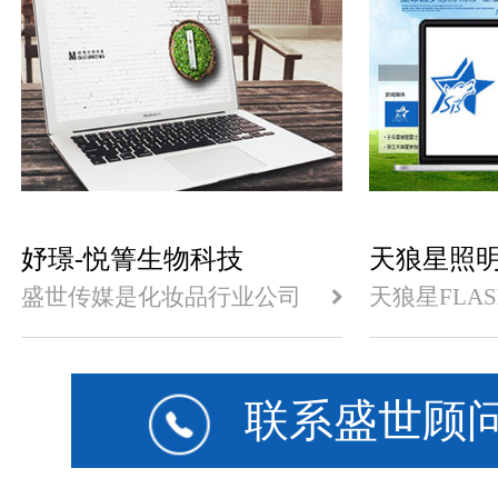
化推广服务,一直为用户提供
众多知名品
超期望值的网络用户体验,期
来电洽谈合
待与更多的乐清公司企业合
您提供游乐
作!
设,教学仪
设,淘气堡公
童滑梯公司
备公司网站
备网站建设
站制作,永
设,桥下教
关服务!
妤璟-悦箐生物科技
天狼星照
盛世传媒是化妆品行业公司
天狼星FLA
网站建设制作设计机构,为众
站,网站创建于
多化妆品公司提供激动人心
把所有的产
的服务,化妆品公司网站建设
部用视频方
找盛世传媒!
赏的理念,
联系盛世顾
气的天狼星