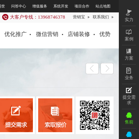
盛世
问答中心
增值服务
系统开发
项目合作
站点地图
实力
大客户专线：13968746378
营销宝
联系我们
案例
优化推广
微信营销
店铺装修
优势
方案
业务
提交
需求
售前
售后