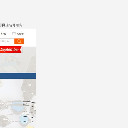
际
网店装修
服务!